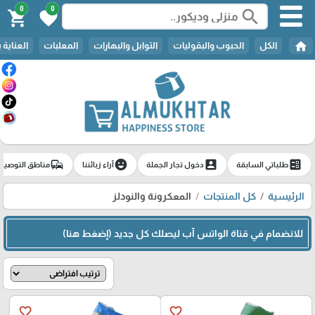
0
0
search
shopping_cart
favorite
home
الكل
الحبوب والبقوليات
التوابل والبهارات
المعلبات
العناية 
commute
emoji_emotions
account_box
ballot
طلباتي السابقة
دخول تجار الجملة
آراء زبائننا
مناطق التوصيل
الرئيسية
كل المنتجات
المعكرونة والنودلز
للانضمام في قناة الواتس آب ليصلك كل جديد (إضغط هنا)
favorite_border
favorite_border