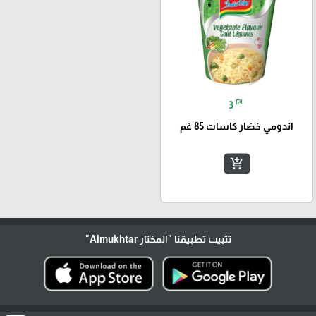
₪
3
اندومي خضار كاسات 85 غم
add_shopping_cart
تثبيت تطبيقنا
"المختار Almukhtar"