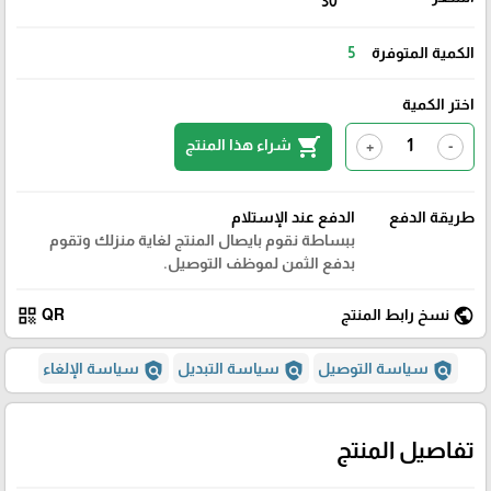
30
الكمية المتوفرة
5
اختر الكمية
shopping_cart
شراء هذا المنتج
+
-
طريقة الدفع
الدفع عند الإستلام
ببساطة نقوم بايصال المنتج لغاية منزلك وتقوم
بدفع الثمن لموظف التوصيل.
qr_code
public
نسخ رابط المنتج
QR
policy
policy
policy
سياسة التوصيل
سياسة التبديل
سياسة الإلغاء
تفاصيل المنتج