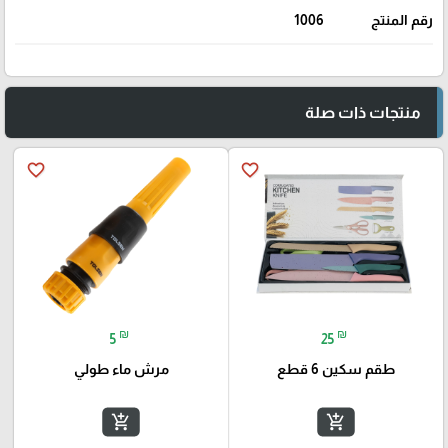
رقم المنتج
1006
منتجات ذات صلة
favorite_border
favorite_border
₪
₪
5
25
طقم سكين 6 قطع
مرش ماء طولي
add_shopping_cart
add_shopping_cart