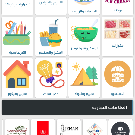
اللحوم والدواجن
خضراوات وفواكة
بوظة
السمانة والزيوت
مفرزات
المعكرونة والنودلز
المخبز والمطعم
القرطاسية
الاستديو
تخييم وشواء
منزلي وديكور
كهربائيات
العلامات التجارية