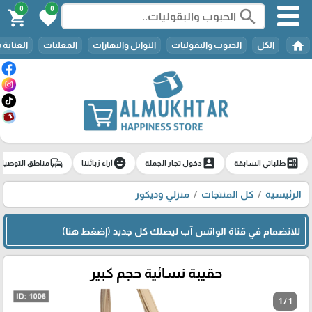
0
0
search
shopping_cart
favorite
home
الكل
الحبوب والبقوليات
التوابل والبهارات
المعلبات
العناية 
commute
emoji_emotions
account_box
ballot
طلباتي السابقة
دخول تجار الجملة
آراء زبائننا
مناطق التوصيل
الرئيسية
كل المنتجات
منزلي وديكور
للانضمام في قناة الواتس آب ليصلك كل جديد (إضغط هنا)
حقيبة نسائية حجم كبير
1 / 1