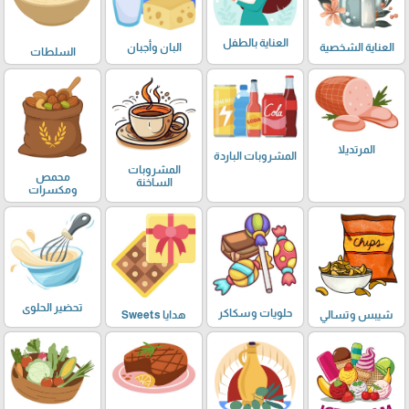
العناية بالطفل
العناية الشخصية
البان وأجبان
السلطات
المرتديلا
المشروبات الباردة
المشروبات
محمص
الساخنة
ومكسرات
تحضير الحلوى
حلويات وسكاكر
شيبس وتسالي
هدايا Sweets