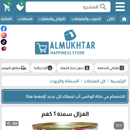
0
0
search
shopping_cart
favorite
home
الكل
الحبوب والبقوليات
التوابل والبهارات
المعلبات
العناية 
commute
emoji_emotions
account_box
ballot
طلباتي السابقة
دخول تجار الجملة
آراء زبائننا
مناطق التوصيل
الرئيسية
كل المنتجات
السمانة والزيوت
للانضمام في قناة الواتس آب ليصلك كل جديد (إضغط هنا)
الغزال سمنة 1 كغم
1 / 1