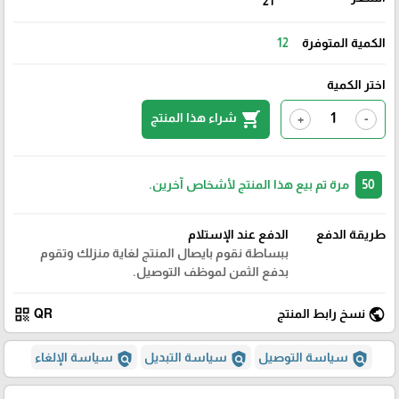
21
الكمية المتوفرة
12
اختر الكمية
shopping_cart
شراء هذا المنتج
+
-
50
مرة تم بيع هذا المنتج لأشخاص آخرين.
طريقة الدفع
الدفع عند الإستلام
ببساطة نقوم بايصال المنتج لغاية منزلك وتقوم
بدفع الثمن لموظف التوصيل.
qr_code
public
نسخ رابط المنتج
QR
policy
policy
policy
سياسة التوصيل
سياسة التبديل
سياسة الإلغاء