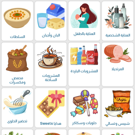
العناية بالطفل
العناية الشخصية
البان وأجبان
السلطات
المرتديلا
المشروبات الباردة
المشروبات
محمص
الساخنة
ومكسرات
تحضير الحلوى
حلويات وسكاكر
شيبس وتسالي
هدايا Sweets