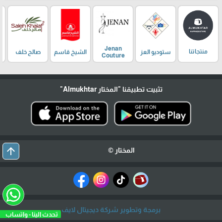
Jenan
منتجاتنا
ستوديو العز
الشيخ قاسم
صالح خلف
Couture
تثبيت تطبيقنا
"المختار Almukhtar"
arrow_upward
المختار ©
برمجة وتطوير شركة ديجيتال لايف
تحدث الينا - واتساب