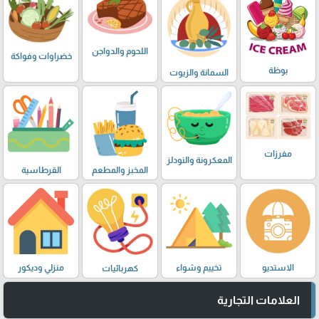
اللحوم والدواجن
خضراوات وفواكة
بوظة
السمانة والزيوت
مفرزات
المعكرونة والنودلز
المخبز والمطعم
القرطاسية
الاستديو
تخييم وشواء
منزلي وديكور
كهربائيات
العلامات التجارية