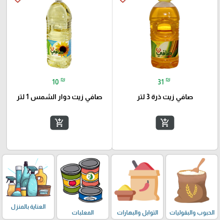
₪
₪
10
31
صافي زيت ذرة 3 لتر
صافي زيت دوار الشمس 1 لتر
add_shopping_cart
add_shopping_cart
العناية بالمنزل
الحبوب والبقوليات
التوابل والبهارات
المعلبات