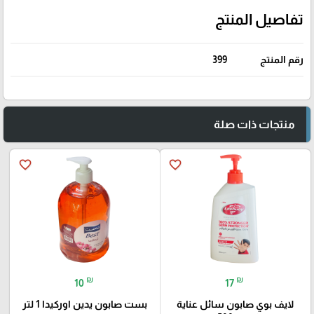
تفاصيل المنتج
رقم المنتج
399
منتجات ذات صلة
favorite_border
favorite_border
₪
₪
10
17
لايف بوي صابون سائل عناية
بست صابون يدين اوركيدا 1 لتر