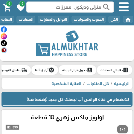
0
0
search
shopping_cart
favorite
home
الكل
الحبوب والبقوليات
التوابل والبهارات
المعلبات
العناية 
commute
emoji_emotions
account_box
ballot
طلباتي السابقة
دخول تجار الجملة
آراء زبائننا
مناطق التوصيل
الرئيسية
كل المنتجات
العناية الشخصية
للانضمام في قناة الواتس آب ليصلك كل جديد (إضغط هنا)
اولويز ماكس زهري 18 قطعة
1 / 1