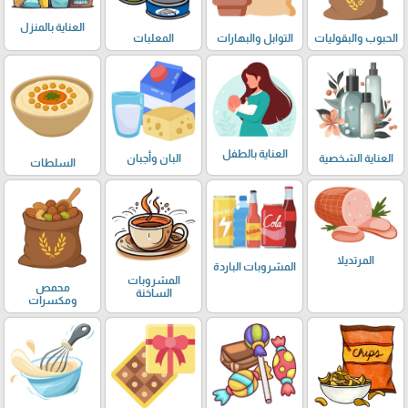
العناية بالمنزل
الحبوب والبقوليات
التوابل والبهارات
المعلبات
العناية بالطفل
العناية الشخصية
البان وأجبان
السلطات
المرتديلا
المشروبات الباردة
المشروبات
محمص
الساخنة
ومكسرات