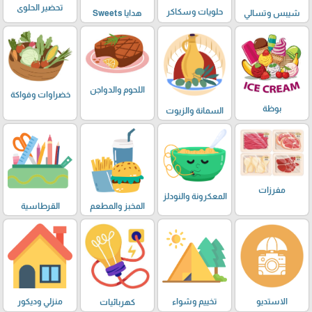
تحضير الحلوى
حلويات وسكاكر
شيبس وتسالي
هدايا Sweets
اللحوم والدواجن
خضراوات وفواكة
بوظة
السمانة والزيوت
مفرزات
المعكرونة والنودلز
المخبز والمطعم
القرطاسية
الاستديو
تخييم وشواء
منزلي وديكور
كهربائيات