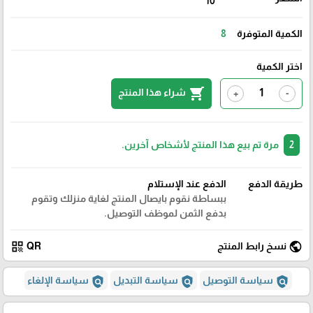
10
الكمية المتوفرة
8
اختر الكمية
shopping_cart
شراء هذا المنتج
+
-
2
مرة تم بيع هذا المنتج لأشخاص آخرين.
طريقة الدفع
الدفع عند الإستلام
ببساطة نقوم بايصال المنتج لغاية منزلك وتقوم
بدفع الثمن لموظف التوصيل.
qr_code
public
نسخ رابط المنتج
QR
policy
policy
policy
سياسة التوصيل
سياسة التبديل
سياسة الإلغاء