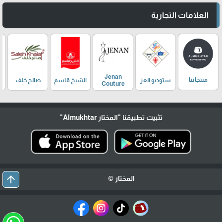
العلامات التجارية
Jenan
منتجاتنا
ستوديو العز
الشيخ قاسم
صالح خلف
Couture
تثبيت تطبيقنا
"المختار Almukhtar"
arrow_upward
المختار ©