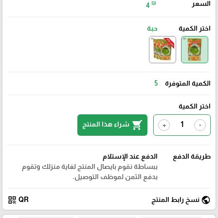
السعر
₪
4
اختر الكمية
حبة
الكمية المتوفرة
5
اختر الكمية
shopping_cart
شراء هذا المنتج
+
-
طريقة الدفع
الدفع عند الإستلام
ببساطة نقوم بايصال المنتج لغاية منزلك وتقوم
بدفع الثمن لموظف التوصيل.
qr_code
public
نسخ رابط المنتج
QR