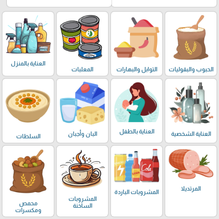
العناية بالمنزل
الحبوب والبقوليات
التوابل والبهارات
المعلبات
العناية بالطفل
العناية الشخصية
البان وأجبان
السلطات
المرتديلا
المشروبات الباردة
المشروبات
محمص
الساخنة
ومكسرات