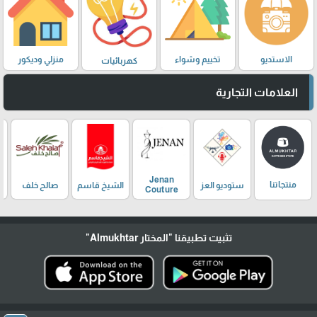
الاستديو
تخييم وشواء
منزلي وديكور
كهربائيات
العلامات التجارية
Jenan
منتجاتنا
ستوديو العز
الشيخ قاسم
صالح خلف
Couture
تثبيت تطبيقنا
"المختار Almukhtar"