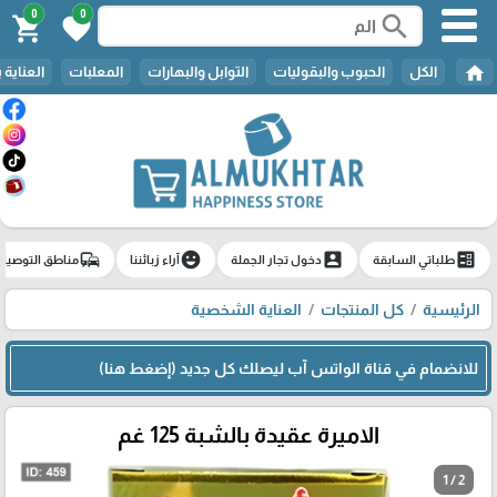
0
0
search
shopping_cart
favorite
home
الكل
الحبوب والبقوليات
التوابل والبهارات
المعلبات
العناية 
commute
emoji_emotions
account_box
ballot
طلباتي السابقة
دخول تجار الجملة
آراء زبائننا
مناطق التوصيل
الرئيسية
كل المنتجات
العناية الشخصية
للانضمام في قناة الواتس آب ليصلك كل جديد (إضغط هنا)
الاميرة عقيدة بالشبة 125 غم
1 / 2