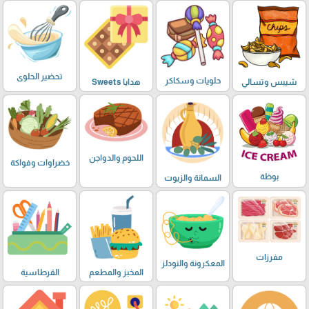
تحضير الحلوى
حلويات وسكاكر
شيبس وتسالي
هدايا Sweets
اللحوم والدواجن
خضراوات وفواكة
بوظة
السمانة والزيوت
مفرزات
المعكرونة والنودلز
المخبز والمطعم
القرطاسية