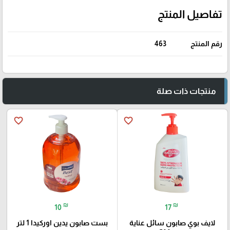
تفاصيل المنتج
رقم المنتج
463
منتجات ذات صلة
favorite_border
favorite_border
₪
₪
10
17
لايف بوي صابون سائل عناية
بست صابون يدين اوركيدا 1 لتر