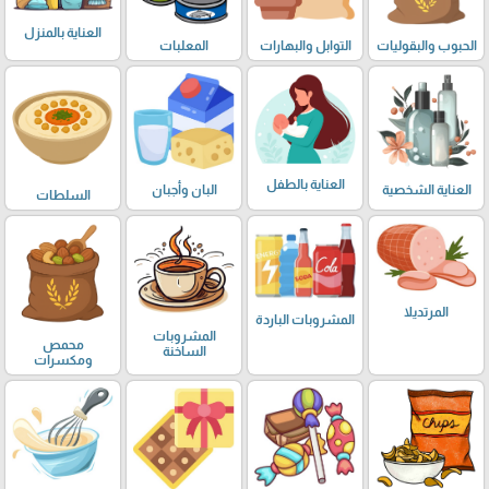
العناية بالمنزل
الحبوب والبقوليات
التوابل والبهارات
المعلبات
العناية بالطفل
العناية الشخصية
البان وأجبان
السلطات
المرتديلا
المشروبات الباردة
المشروبات
محمص
الساخنة
ومكسرات