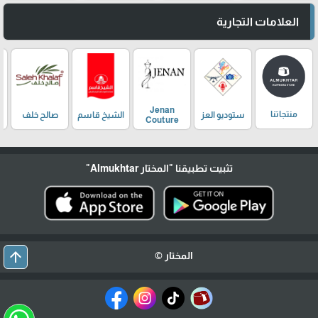
العلامات التجارية
Jenan
منتجاتنا
ستوديو العز
الشيخ قاسم
صالح خلف
Couture
تثبيت تطبيقنا
"المختار Almukhtar"
arrow_upward
المختار ©