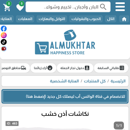
0
0
search
shopping_cart
favorite
home
الكل
الحبوب والبقوليات
التوابل والبهارات
المعلبات
العناية 
commute
emoji_emotions
account_box
ballot
طلباتي السابقة
دخول تجار الجملة
آراء زبائننا
مناطق التوصيل
الرئيسية
كل المنتجات
العناية الشخصية
للانضمام في قناة الواتس آب ليصلك كل جديد (إضغط هنا)
نكاشات أذن خشب
1 / 1