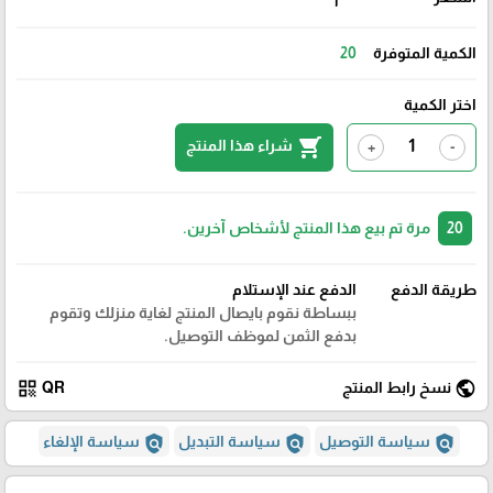
1
الكمية المتوفرة
20
اختر الكمية
shopping_cart
شراء هذا المنتج
+
-
20
مرة تم بيع هذا المنتج لأشخاص آخرين.
طريقة الدفع
الدفع عند الإستلام
ببساطة نقوم بايصال المنتج لغاية منزلك وتقوم
بدفع الثمن لموظف التوصيل.
qr_code
public
نسخ رابط المنتج
QR
policy
policy
policy
سياسة التوصيل
سياسة التبديل
سياسة الإلغاء