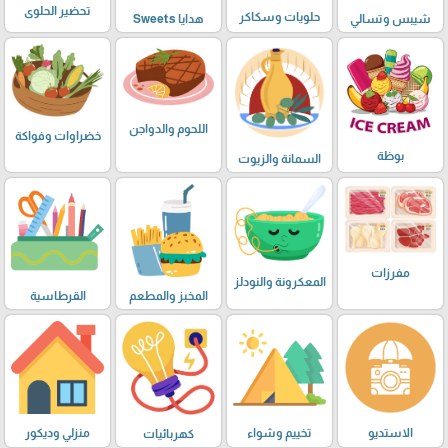
تحضير الحلوى
حلويات وسكاكر
شيبس وتسالي
هدايا Sweets
اللحوم والدواجن
خضراوات وفواكة
بوظة
السمانة والزيوت
مفرزات
المعكرونة والنودلز
المخبز والمطعم
القرطاسية
الاستديو
تخييم وشواء
منزلي وديكور
كهربائيات