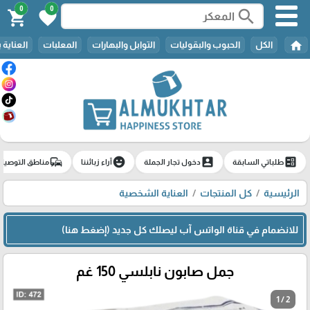
0
0
search
shopping_cart
favorite
home
الكل
الحبوب والبقوليات
التوابل والبهارات
المعلبات
العناية 
commute
emoji_emotions
account_box
ballot
طلباتي السابقة
دخول تجار الجملة
آراء زبائننا
مناطق التوصيل
الرئيسية
كل المنتجات
العناية الشخصية
للانضمام في قناة الواتس آب ليصلك كل جديد (إضغط هنا)
جمل صابون نابلسي 150 غم
1 / 2