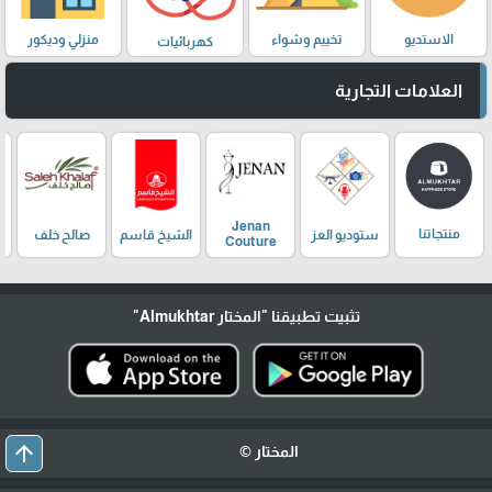
الاستديو
تخييم وشواء
منزلي وديكور
كهربائيات
العلامات التجارية
Jenan
منتجاتنا
ستوديو العز
الشيخ قاسم
صالح خلف
Couture
تثبيت تطبيقنا
"المختار Almukhtar"
arrow_upward
المختار ©