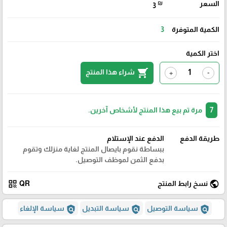
السعر
₪
3
الكمية المتوفرة
3
اختر الكمية
shopping_cart
شراء هذا المنتج
+
-
7
مرة تم بيع هذا المنتج لأشخاص آخرين.
طريقة الدفع
الدفع عند الإستلام
ببساطة نقوم بايصال المنتج لغاية منزلك وتقوم
بدفع الثمن لموظف التوصيل.
qr_code
public
نسخ رابط المنتج
QR
policy
policy
policy
سياسة التوصيل
سياسة التبديل
سياسة الإلغاء