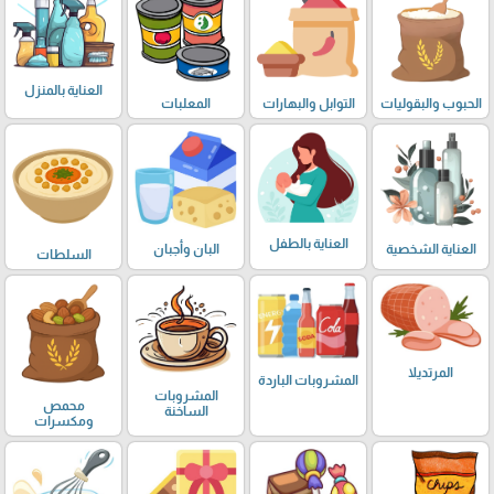
العناية بالمنزل
الحبوب والبقوليات
التوابل والبهارات
المعلبات
العناية بالطفل
العناية الشخصية
البان وأجبان
السلطات
المرتديلا
المشروبات الباردة
المشروبات
محمص
الساخنة
ومكسرات