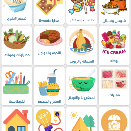
تحضير الحلوى
حلويات وسكاكر
شيبس وتسالي
هدايا Sweets
اللحوم والدواجن
خضراوات وفواكة
بوظة
السمانة والزيوت
مفرزات
المعكرونة والنودلز
المخبز والمطعم
القرطاسية