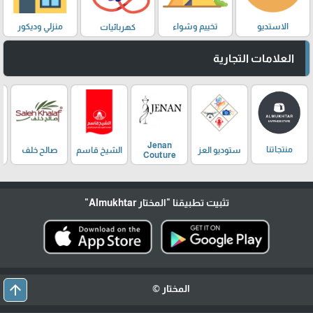
الاستديو
تخييم وشواء
منزلي وديكور
كهربائيات
العلامات التجارية
Jenan
منتجاتنا
ستوديو العز
الشيخ قاسم
صالح خلف
Couture
تثبيت تطبيقنا
"المختار Almukhtar"
arrow_upward
المختار ©