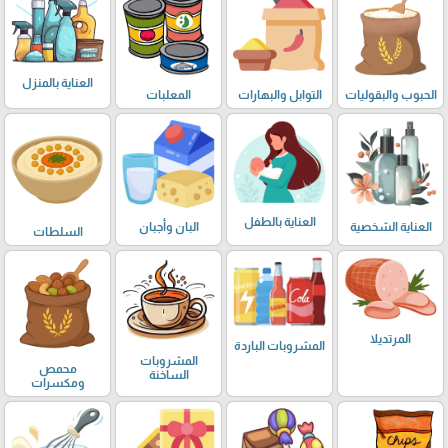
العناية بالمنزل
الحبوب والبقوليات
التوابل والبهارات
المعلبات
العناية بالطفل
العناية الشخصية
البان وأجبان
السلطات
المرتديلا
المشروبات الباردة
المشروبات
محمص
الساخنة
ومكسرات