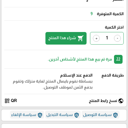
5
الكمية المتوفرة
9
اختر الكمية
shopping_cart
شراء هذا المنتج
+
-
22
مرة تم بيع هذا المنتج لأشخاص آخرين.
طريقة الدفع
الدفع عند الإستلام
ببساطة نقوم بايصال المنتج لغاية منزلك وتقوم
بدفع الثمن لموظف التوصيل.
qr_code
public
نسخ رابط المنتج
QR
policy
policy
policy
سياسة التوصيل
سياسة التبديل
سياسة الإلغاء