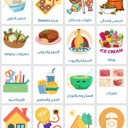
تحضير الحلوى
حلويات وسكاكر
شيبس وتسالي
هدايا Sweets
اللحوم والدواجن
خضراوات وفواكة
بوظة
السمانة والزيوت
مفرزات
المعكرونة والنودلز
المخبز والمطعم
القرطاسية