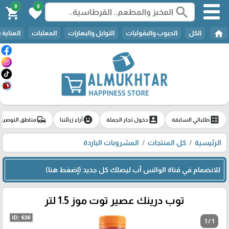
0
0
search
shopping_cart
favorite
home
الكل
الحبوب والبقوليات
التوابل والبهارات
المعلبات
العناية 
commute
emoji_emotions
account_box
ballot
طلباتي السابقة
دخول تجار الجملة
آراء زبائننا
مناطق التوصيل
الرئيسية
كل المنتجات
المشروبات الباردة
للانضمام في قناة الواتس آب ليصلك كل جديد (إضغط هنا)
توب درينك عصير توت موز 1.5 لتر
1 / 1