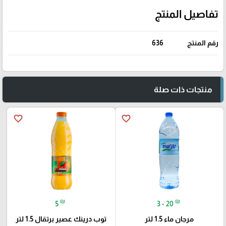
تفاصيل المنتج
رقم المنتج
636
منتجات ذات صلة
favorite_border
favorite_border
₪
₪
5
3 - 20
مرجان ماء 1.5 لتر
توب درينك عصير برتقال 1.5 لتر