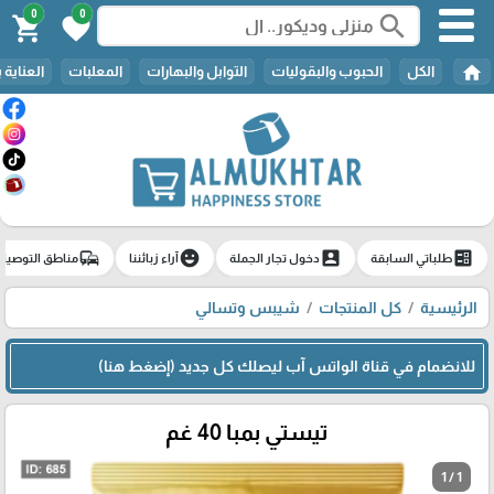
0
0
search
shopping_cart
favorite
home
الكل
الحبوب والبقوليات
التوابل والبهارات
المعلبات
العناية 
commute
emoji_emotions
account_box
ballot
طلباتي السابقة
دخول تجار الجملة
آراء زبائننا
مناطق التوصيل
الرئيسية
كل المنتجات
شيبس وتسالي
للانضمام في قناة الواتس آب ليصلك كل جديد (إضغط هنا)
تيستي بمبا 40 غم
1 / 1