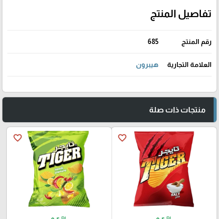
تفاصيل المنتج
رقم المنتج
685
العلامة التجارية
هيبرون
منتجات ذات صلة
favorite_border
favorite_border
₪
₪