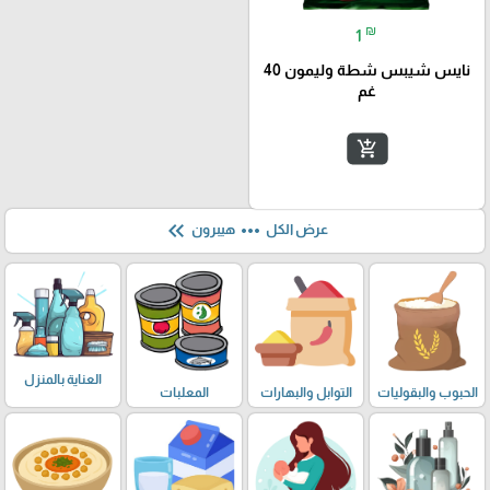
₪
1
نايس شيبس شطة وليمون 40
غم
add_shopping_cart
keyboard_double_arrow_left
more_horiz
عرض الكل
هيبرون
العناية بالمنزل
الحبوب والبقوليات
التوابل والبهارات
المعلبات