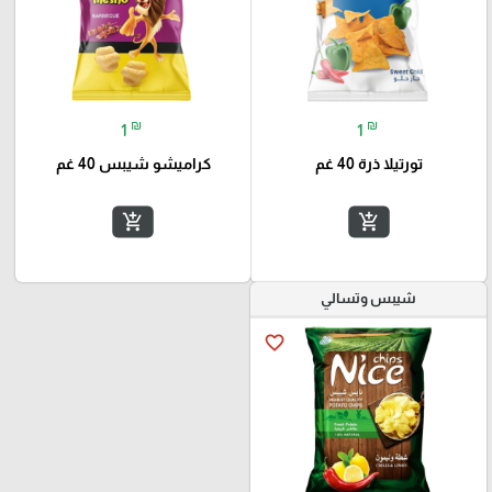
₪
₪
1
1
تورتيلا ذرة 40 غم
كراميشو شيبس 40 غم
add_shopping_cart
add_shopping_cart
شيبس وتسالي
favorite_border