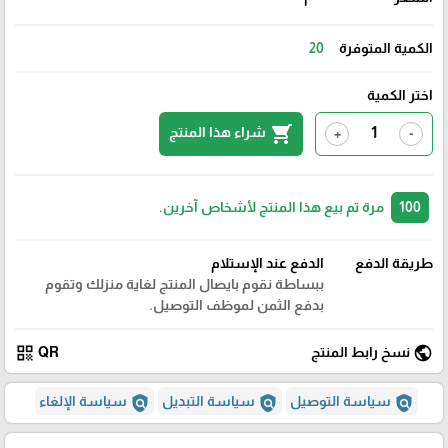
1
الكمية المتوفرة
20
اختر الكمية
shopping_cart
شراء هذا المنتج
+
-
100
مرة تم بيع هذا المنتج لأشخاص آخرين.
طريقة الدفع
الدفع عند الإستلام
ببساطة نقوم بايصال المنتج لغاية منزلك وتقوم
بدفع الثمن لموظف التوصيل.
qr_code
public
نسخ رابط المنتج
QR
policy
policy
policy
سياسة التوصيل
سياسة التبديل
سياسة الإلغاء