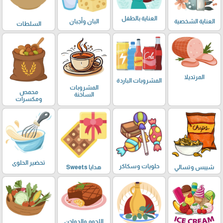
العناية بالطفل
العناية الشخصية
البان وأجبان
السلطات
المرتديلا
المشروبات الباردة
المشروبات
محمص
الساخنة
ومكسرات
تحضير الحلوى
حلويات وسكاكر
شيبس وتسالي
هدايا Sweets
اللحوم والدواجن