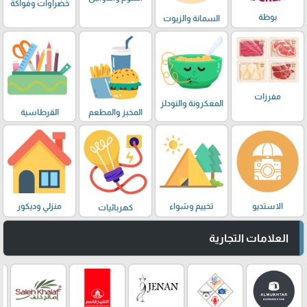
خضراوات وفواكة
بوظة
السمانة والزيوت
مفرزات
المعكرونة والنودلز
المخبز والمطعم
القرطاسية
الاستديو
تخييم وشواء
منزلي وديكور
كهربائيات
العلامات التجارية