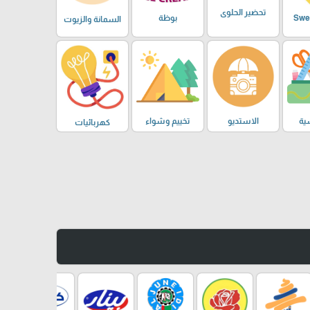
تحضير الحلوى
بوظة
السمانة والزيوت
ية
الاستديو
تخييم وشواء
كهربائيات