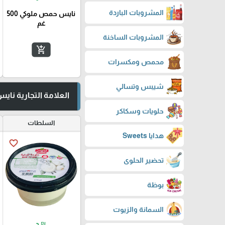
المشروبات الباردة
نايس حمص ملوكي 500
غم
المشروبات الساخنة
add_shopping_cart
محمص ومكسرات
شيبس وتسالي
العلامة التجارية ناي
حلويات وسكاكر
السلطات
هدايا Sweets
favorite_border
تحضير الحلوى
بوظة
السمانة والزيوت
₪