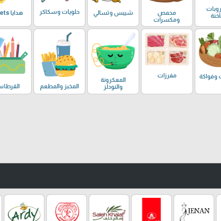
وبات
حلويات وسكاكر
محمص
شيبس وتسالي
هدايا Sweets
خنة
ومكسرات
مفرزات
 وفواكة
المعكرونة
المخبز والمطعم
القرطاس
والنودلز