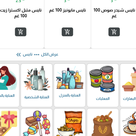
2.5
3
3
نايس شيدر صوص 100
نايس مايونيز 100 غم
نايس متبل اكسترا زيت
غم
100 غم
add_shopping_cart
add_shopping_cart
add_shopping_cart
keyboard_double_arrow_left
more_horiz
عرض الكل
نايس
العناية بالمنزل
العناية با
العناية الشخصية
البهارات
المعلبات