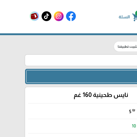
shoppin
السلة
ثبيت تطبيقنا
نايس طحينية 160 غم
₪
5
10