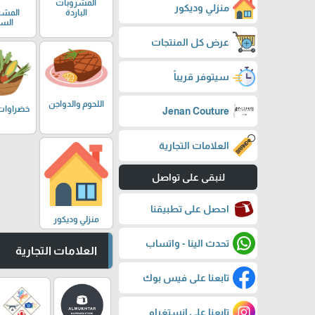
المشروبات
منزلي وديكور
المشر
الباردة
السا
عرض كل المنتجات
سيتوفر قريباً
اللحوم والدواجن
خضراوات
Jenan Couture
العلامات التجارية
لنبقى على تواصل
احصل على تطبيقنا
منزلي وديكور
تحدث الينا - واتساب
العلامات التجارية
تابعنا على فيس بوك
تابعنا على إنستغرام