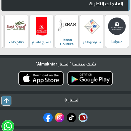
العلامات التجارية
Jenan
منتجاتنا
ستوديو العز
الشيخ قاسم
صالح خلف
Couture
تثبيت تطبيقنا
"المختار Almukhtar"
arrow_upward
المختار ©