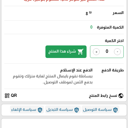
السعر
₪
8
الكمية المتوفرة
0
اختر الكمية
shopping_cart
شراء هذا المنتج
+
-
طريقة الدفع
الدفع عند الإستلام
ببساطة نقوم بايصال المنتج لغاية منزلك وتقوم
بدفع الثمن لموظف التوصيل.
qr_code
public
نسخ رابط المنتج
QR
policy
policy
policy
سياسة التوصيل
سياسة التبديل
سياسة الإلغاء