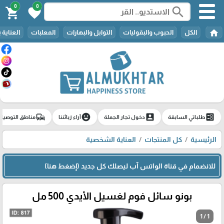
0
0
search
shopping_cart
favorite
home
الكل
الحبوب والبقوليات
التوابل والبهارات
المعلبات
العناية 
commute
emoji_emotions
account_box
ballot
طلباتي السابقة
دخول تجار الجملة
آراء زبائننا
مناطق التوصيل
الرئيسية
كل المنتجات
العناية الشخصية
للانضمام في قناة الواتس آب ليصلك كل جديد (إضغط هنا)
بونو سائل فوم لغسيل الأيدي 500 مل
1 / 1