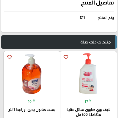
تفاصيل المنتج
رقم المنتج
817
منتجات ذات صلة
favorite_border
favorite_border
₪
₪
10
17
لايف بوي صابون سائل عناية
بست صابون يدين اوركيدا 1 لتر
متكاملة 500 مل