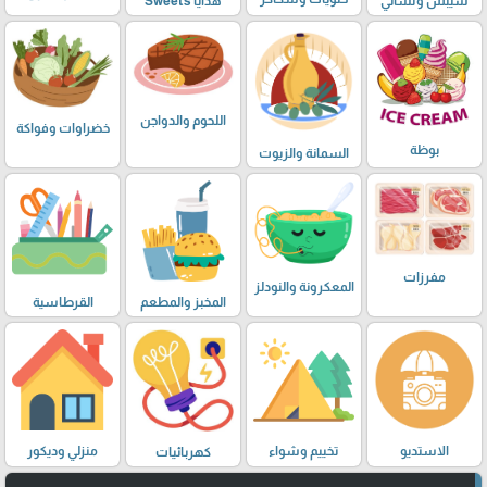
شيبس وتسالي
هدايا Sweets
اللحوم والدواجن
خضراوات وفواكة
بوظة
السمانة والزيوت
مفرزات
المعكرونة والنودلز
المخبز والمطعم
القرطاسية
الاستديو
تخييم وشواء
منزلي وديكور
كهربائيات