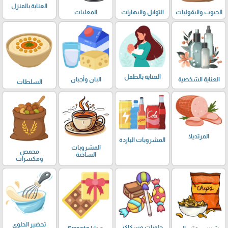
العناية بالمنزل
الحبوب والبقوليات
التوابل والبهارات
المعلبات
العناية بالطفل
العناية الشخصية
البان وأجبان
السلطات
المرتديلا
المشروبات الباردة
المشروبات
محمص
الساخنة
ومكسرات
تحضير الحلوى
حلويات وسكاكر