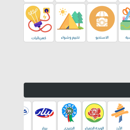
ية
الاستديو
تخييم وشواء
كهربائيات
الأرز
الوردة الحمراء
الجنيدي
بينار
كانديا