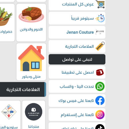
عرض كل المنتجات
سيتوفر قريباً
اللحوم والدواجن
خضراوات
Jenan Couture
العلامات التجارية
لنبقى على تواصل
احصل على تطبيقنا
منزلي وديكور
تحدث الينا - واتساب
العلامات التجارية
تابعنا على فيس بوك
تابعنا على إنستغرام
منتجاتنا
ستوديو العز
تابعنا على تيك توك