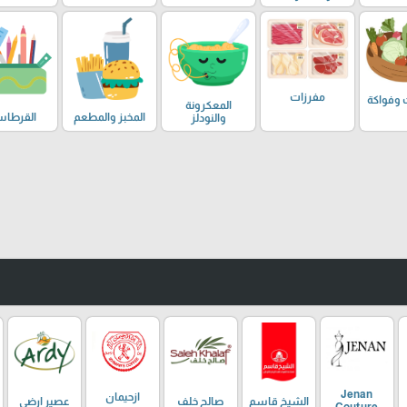
مفرزات
 وفواكة
المعكرونة
المخبز والمطعم
القرطاس
والنودلز
Jenan
ازحيمان
الشيخ قاسم
صالح خلف
عصير ارضي