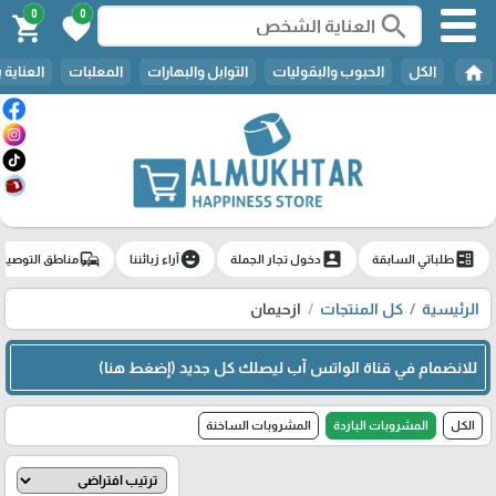
0
0
search
shopping_cart
favorite
home
الكل
الحبوب والبقوليات
التوابل والبهارات
المعلبات
العناية 
commute
emoji_emotions
account_box
ballot
طلباتي السابقة
دخول تجار الجملة
آراء زبائننا
مناطق التوصيل
الرئيسية
كل المنتجات
ازحيمان
للانضمام في قناة الواتس آب ليصلك كل جديد (إضغط هنا)
الكل
المشروبات الباردة
المشروبات الساخنة