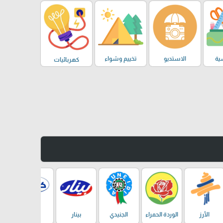
ية
الاستديو
تخييم وشواء
كهربائيات
الأرز
الوردة الحمراء
الجنيدي
بينار
كانديا