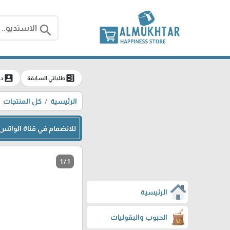
search
account_box
ballot
طلباتي السابقة
دخ
الرئيسية
كل المنتجات
للانضمام في قناة الوات
1 / 1
الرئيسية
الحبوب والبقوليات