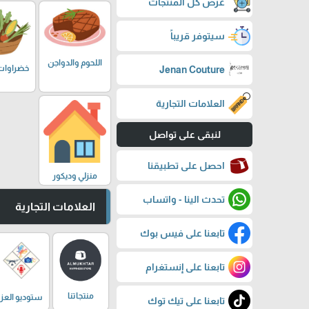
عرض كل المنتجات
سيتوفر قريباً
اللحوم والدواجن
خضراوات
Jenan Couture
العلامات التجارية
لنبقى على تواصل
احصل على تطبيقنا
منزلي وديكور
تحدث الينا - واتساب
العلامات التجارية
تابعنا على فيس بوك
تابعنا على إنستغرام
منتجاتنا
ستوديو العز
تابعنا على تيك توك