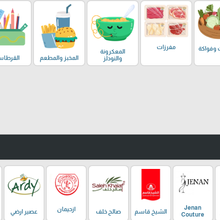
مفرزات
 وفواكة
المعكرونة
المخبز والمطعم
القرطاس
والنودلز
Jenan
ازحيمان
الشيخ قاسم
صالح خلف
عصير ارضي
Couture