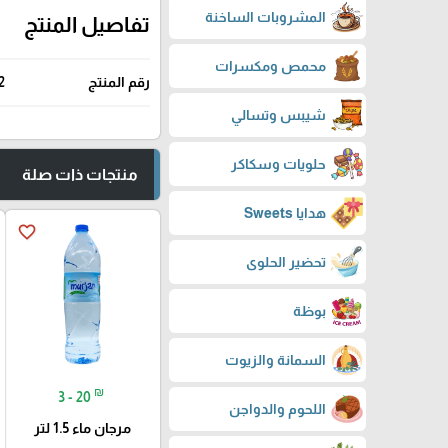
المشروبات الساخنة
تفاصيل المنتج
محمص ومكسرات
رقم المنتج
2
شيبس وتسالي
حلويات وسكاكر
منتجات ذات صلة
هدايا Sweets
favorite_border
تحضير الحلوى
بوظة
السمانة والزيوت
₪
3 - 20
اللحوم والدواجن
مرجان ماء 1.5 لتر