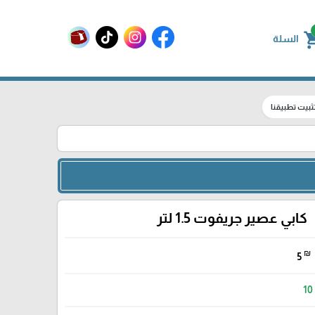
shoppin
السلة
ثبيت تطبيقنا
كابي عصير جريفوت 1.5 لتر
₪
5
10